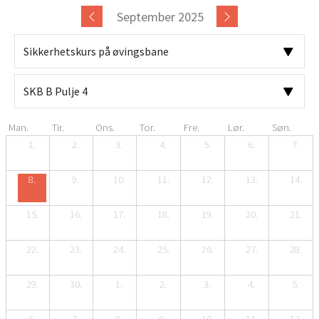
September 2025
Man.
Tir.
Ons.
Tor.
Fre.
Lør.
Søn.
1.
2.
3.
4.
5.
6.
7.
8.
9.
10.
11.
12.
13.
14.
15.
16.
17.
18.
19.
20.
21.
22.
23.
24.
25.
26.
27.
28.
29.
30.
1.
2.
3.
4.
5.