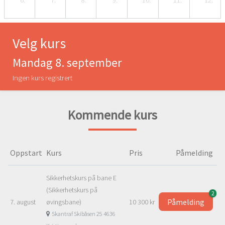
6.
7.
8.
9.
10.
11.
12.
Velg kurs
Mandag 8. september
Ingen kurs registrert
Kommende kurs
Oppstart
Kurs
Pris
Påmelding
Sikkerhetskurs på bane E
(Sikkerhetskurs på
2
Påmelding
7. august
øvingsbane)
10 300 kr
Skantraf Skibåsen 25 4636