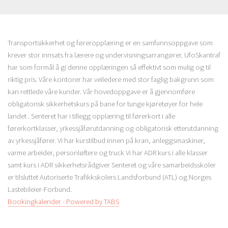
Transportsikkerhet og føreropplæring er en samfunnsoppgave som
krever stor innsats fra lærere og undervisningsarrangører. UfoSkantraf
har som formål å gi denne opplæringen så effektivt som mulig og til
riktig pris. Våre kontorer har veiledere med stor faglig bakgrunn som
kan rettlede våre kunder. Vår hovedoppgave er å gjennomføre
obligatorisk sikkerhetskurs på bane for tunge kjøretøyer for hele
landet . Senteret har i tillegg opplæring til førerkort i alle
førerkortklasser, yrkessjåførutdanning og obligatorisk etterutdanning
av yrkessjåfører. Vi har kurstilbud innen på kran, anleggsmaskiner,
varme arbeider, personløftere og truck Vi har ADR kurs i alle klasser
samt kurs i ADR sikkerhetsrådgiver Senteret og våre samarbeidsskoler
er tilsluttet Autoriserte Traﬁkkskolers Landsforbund (ATL) og Norges
Lastebileier-Forbund.
Bookingkalender - Powered by TABS