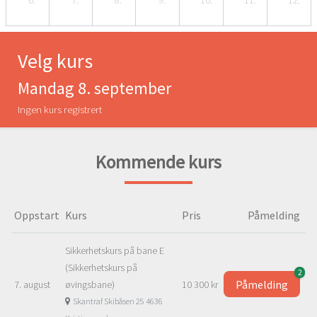
6.
7.
8.
9.
10.
11.
12.
Velg kurs
Mandag 8. september
Ingen kurs registrert
Kommende kurs
Oppstart
Kurs
Pris
Påmelding
Sikkerhetskurs på bane E
(Sikkerhetskurs på
2
Påmelding
7. august
øvingsbane)
10 300 kr
Skantraf Skibåsen 25 4636