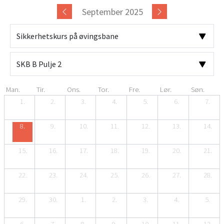
September 2025
Man.
Tir.
Ons.
Tor.
Fre.
Lør.
Søn.
1.
2.
3.
4.
5.
6.
7.
8.
9.
10.
11.
12.
13.
14.
15.
16.
17.
18.
19.
20.
21.
22.
23.
24.
25.
26.
27.
28.
29.
30.
1.
2.
3.
4.
5.