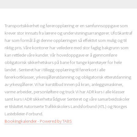
Transportsikkerhet og føreropplæring er en samfunnsoppgave som
krever stor innsats fra lærere og undervisningsarrangører. UfoSkantraf
har som formål å gi denne opplæringen så effektivt som mulig og til
riktig pris. Våre kontorer har veiledere med stor faglig bakgrunn som
kan rettlede våre kunder. Vår hovedoppgave er å gjennomføre
obligatorisk sikkerhetskurs på bane for tunge kjøretøyer for hele
landet . Senteret har i tillegg opplæring til førerkort i alle
førerkortklasser, yrkessjåførutdanning og obligatorisk etterutdanning
av yrkessjåfører. Vi har kurstilbud innen på kran, anleggsmaskiner,
varme arbeider, personløftere og truck Vi har ADR kurs i alle klasser
samt kurs i ADR sikkerhetsrådgiver Senteret og våre samarbeidsskoler
er tilsluttet Autoriserte Traﬁkkskolers Landsforbund (ATL) og Norges
Lastebileier-Forbund.
Bookingkalender - Powered by TABS